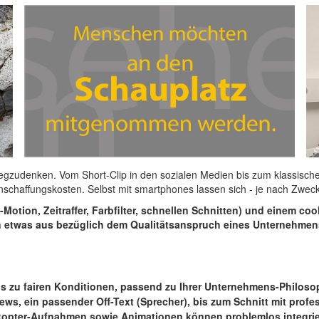
gzudenken. Vom Short-Clip in den sozialen Medien bis zum klassische
Anschaffungskosten. Selbst mit smartphones lassen sich - je nach Zwec
w-Motion, Zeitraffer, Farbfilter, schnellen Schnitten) und einem c
 etwas aus bezüglich dem Qualitätsanspruch eines Unternehmens
s zu fairen Konditionen, passend zu Ihrer Unternehmens-Philosop
iews, ein passender Off-Text
(Sprecher), bis zum Schnitt mit prof
kopter-Aufnahmen sowie Animationen können problemlos integri