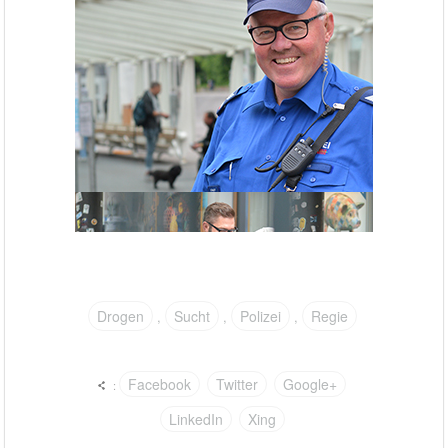
Drogen
Sucht
Polizei
Regie
,
,
,
Facebook
Twitter
Google+
:
LinkedIn
Xing